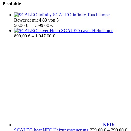
Produkte
SCALEO infinity Tauchlampe
Bewertet mit
4.83
von 5
Preisspanne:
50,00
€
–
1.599,00
€
50,00 €
SCALEO caver Helmlampe
bis
Preisspanne:
899,00
€
–
1.047,00
€
1.599,00 €
899,00 €
bis
1.047,00 €
NEU:
Pr
SCALEO heat NFC Heizungssteuerung
239,00
€
–
299,00
€