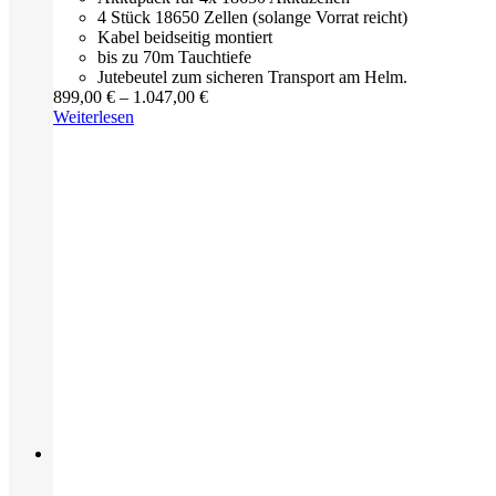
4 Stück 18650 Zellen (solange Vorrat reicht)
Kabel beidseitig montiert
bis zu 70m Tauchtiefe
Jutebeutel zum sicheren Transport am Helm.
Preisspanne:
899,00
€
–
1.047,00
€
899,00 €
Weiterlesen
bis
1.047,00 €