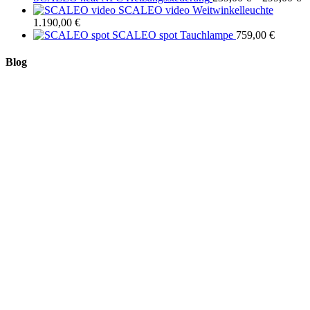
23
SCALEO video Weitwinkelleuchte
bi
1.190,00
€
29
SCALEO spot Tauchlampe
759,00
€
Blog