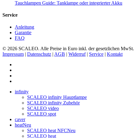
Tauchlampen Guide: Tanklampe oder integrierter Akku
Service
Anleitung
Garantie
FAQ
© 2026 SCALEO. Alle Preise in Euro inkl. der gesetzlichen MwSt.
Impressum
|
Datenschutz
|
AGB
|
Widerruf
|
Service
|
Kontakt
facebook
linkedin
phone
email
Close
infinity
Menu
SCALEO infinity Hauptlampe
SCALEO infinity Zubehör
SCALEO video
SCALEO spot
caver
heat
Neu
SCALEO heat NFC
Neu
SCALEO heat