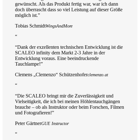
gewünscht. Als das Produkt fertig war, war ich dann
doch überrascht dass so viel Leistung auf dieser Größe
möglich ist.
”
Tobias Schmidt
WingsAndMore
“
“
Dank der exzellenten technischen Entwicklung ist die
SCALEO infinity dem Markt 2-3 Jahre in der
Entwicklung voraus. Eine beeindruckende
Tauchlampe!
”
Clemens „Clemenzo“ Schützenhofer
clemenzo.at
“
“
Die SCALEO bringt mir die Zuverlässigkeit und
Vielseitigkeit, die ich bei meinen Höhlentauchgängen
brauche – ob als Instruktor oder beim Forschen, Filmen
und Fotografieren!
”
Peter Gärtner
GUE Instructor
“