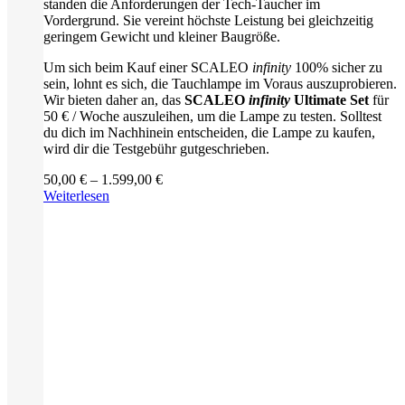
standen die Anforderungen der Tech-Taucher im
Vordergrund. Sie vereint höchste Leistung bei gleichzeitig
geringem Gewicht und kleiner Baugröße.
Um sich beim Kauf einer SCALEO
infinity
100% sicher zu
sein, lohnt es sich, die Tauchlampe im Voraus auszuprobieren.
Wir bieten daher an, das
SCALEO
infinity
Ultimate Set
für
50 € / Woche auszuleihen, um die Lampe zu testen. Solltest
du dich im Nachhinein entscheiden, die Lampe zu kaufen,
wird dir die Testgebühr gutgeschrieben.
Preisspanne:
50,00
€
–
1.599,00
€
50,00 €
Weiterlesen
bis
1.599,00 €