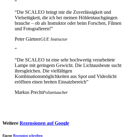
“
“
Die SCALEO bringt mir die Zuverlässigkeit und
Vielseitigkeit, die ich bei meinen Höhlentauchgängen
brauche – ob als Instruktor oder beim Forschen, Filmen
und Fotografieren!
”
Peter Gärtner
GUE Instructor
“
“
Die SCALEO ist eine sehr hochwertig verarbeitete
Lampe mit geringem Gewicht. Die Lichtausbeute sucht
ihresgleichen. Die vielfältigen
Kombinationsmöglichkeiten aus Spot und Videolicht
eröffnen einen breiten Einsatzbereich
”
Markus Precht
Polizeitaucher
Weitere
Rezensionen auf Google
Eigene
Rezension schreiben