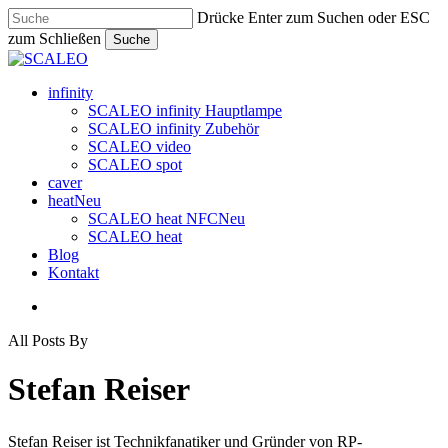
Skip
Drücke Enter zum Suchen oder ESC
to
zum Schließen
Suche
main
Close
content
Search
search
Menu
infinity
SCALEO infinity Hauptlampe
SCALEO infinity Zubehör
SCALEO video
SCALEO spot
caver
heat
Neu
SCALEO heat NFC
Neu
SCALEO heat
Blog
Kontakt
search
All Posts By
Stefan Reiser
Stefan Reiser ist Technikfanatiker und Gründer von RP-