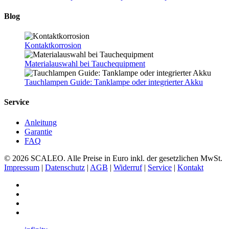
Blog
Kontaktkorrosion
Materialauswahl bei Tauchequipment
Tauchlampen Guide: Tanklampe oder integrierter Akku
Service
Anleitung
Garantie
FAQ
© 2026 SCALEO. Alle Preise in Euro inkl. der gesetzlichen MwSt.
Impressum
|
Datenschutz
|
AGB
|
Widerruf
|
Service
|
Kontakt
facebook
linkedin
phone
email