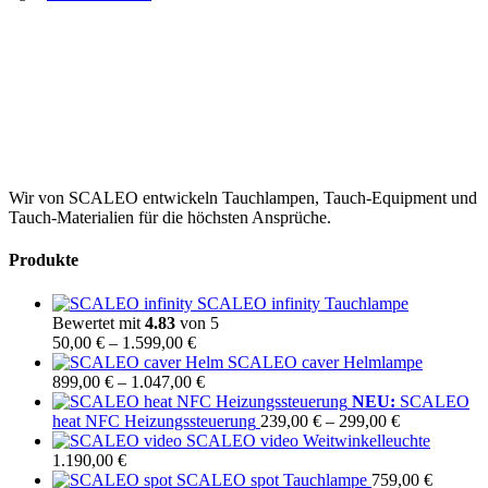
Wir von SCALEO entwickeln Tauchlampen, Tauch-Equipment und
Tauch-Materialien für die höchsten Ansprüche.
Produkte
SCALEO infinity Tauchlampe
Bewertet mit
4.83
von 5
Preisspanne:
50,00
€
–
1.599,00
€
50,00 €
SCALEO caver Helmlampe
bis
Preisspanne:
899,00
€
–
1.047,00
€
1.599,00 €
899,00 €
NEU:
SCALEO
bis
Preisspanne:
heat NFC Heizungssteuerung
239,00
€
–
299,00
€
1.047,00 €
239,00 €
SCALEO video Weitwinkelleuchte
bis
1.190,00
€
299,00 €
SCALEO spot Tauchlampe
759,00
€