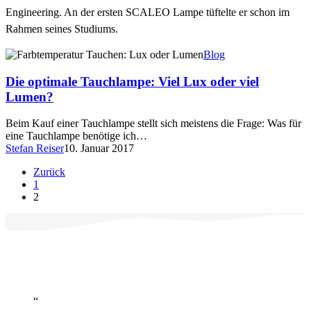
Engineering. An der ersten SCALEO Lampe tüftelte er schon im
Rahmen seines Studiums.
Die
Blog
optimale
Tauchlampe:
Die optimale Tauchlampe: Viel Lux oder viel
Viel
Lumen?
Lux
oder
Beim Kauf einer Tauchlampe stellt sich meistens die Frage: Was für
viel
eine Tauchlampe benötige ich…
Lumen?
Stefan Reiser
10. Januar 2017
Zurück
1
2
“